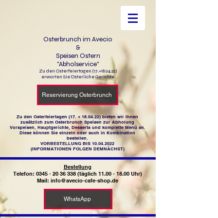
Osterbrunch im Avecio
&
Speisen Ostern
"Abholservice"
Zu den Osterfeiertagen (17.+18.04.22)
erwarten Sie Österliche Gerichte
Reservierung Osterbrunch
Zu den Osterfeiertagen (17. + 18.04.22) bieten wir Ihnen
zusätzlich zum Osterbrunch Speisen zur Abholung
Vorspeisen, Hauptgerichte, Desserts und komplette Menü an.
Diese können Sie einzeln oder auch in Kombination
bestellen.
VORBESTELLUNG BIS
10.04.2022
(INFORMATIONEN FOLGEN DEMNÄCHST)
Bestellung
Telefon:
0345 - 20 36 338
(täglich
11.00 - 18.00
Uhr)
Mail:
info@avecio-cafe-shop.de
WhatsApp