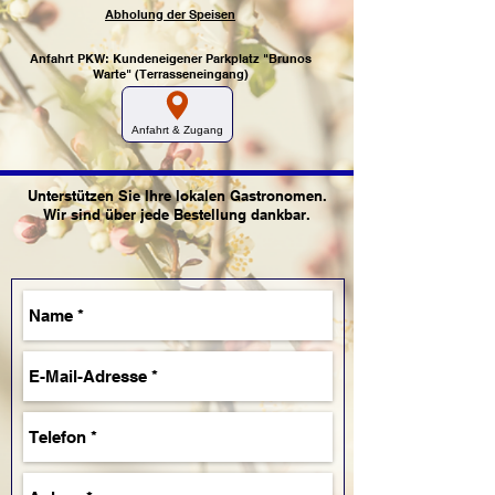
Abholung der Speisen
Anfahrt PKW: Kundeneigener Parkplatz "Brunos
Warte" (Terrasseneingang)
Anfahrt & Zugang
Unterstützen Sie Ihre lokalen Gastronomen.
Wir sind über jede Bestellung dankbar.