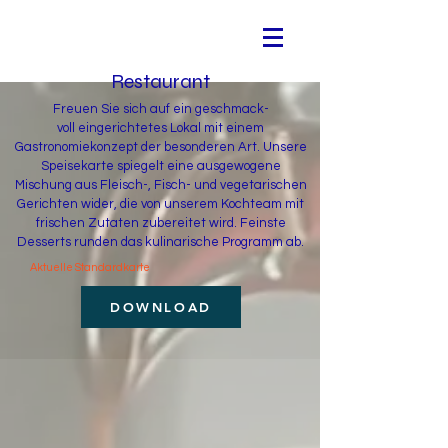
Restaurant
Freuen Sie sich auf ein geschmack-
voll eingerichtetes Lokal mit einem
Gastronomiekonzept der besonderen Art. Unsere
Speisekarte spiegelt eine ausgewogene
Mischung aus Fleisch-, Fisch- und vegetarischen
Gerichten wider, die von unserem Kochteam mit
frischen Zutaten zubereitet wird. Feinste
Desserts runden das kulinarische Programm ab.
Aktuelle Standardkarte
DOWNLOAD