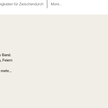
nigkeiten für Zwischendurch
More...
s Band.
, Feiern
 mehr...