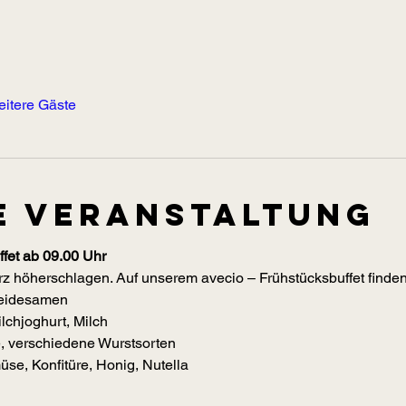
eitere Gäste
e Veranstaltung
fet ab 09.00 Uhr
z höherschlagen. Auf unserem avecio – Frühstücksbuffet finden 
reidesamen
lchjoghurt, Milch
e, verschiedene Wurstsorten
se, Konfitüre, Honig, Nutella