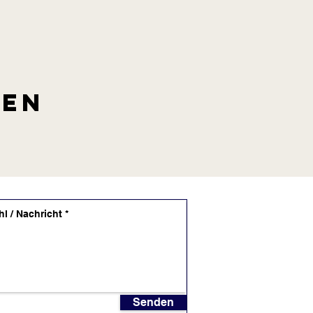
len
Senden