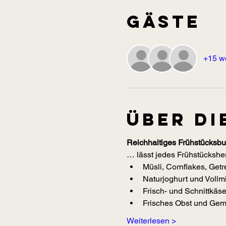
Gäste
+15 w
Über di
Reichhaltiges Frühstücksbuf
… lässt jedes Frühstücksher
Müsli, Cornflakes, Get
Naturjoghurt und Vollmi
Frisch- und Schnittkäs
Frisches Obst und Gemü
Weiterlesen >