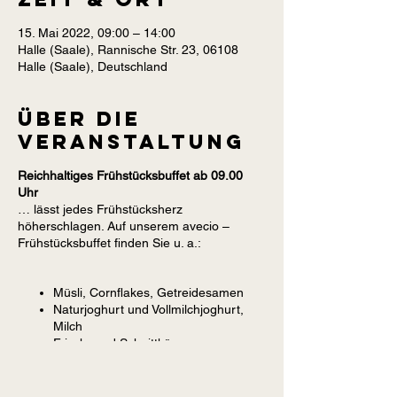
15. Mai 2022, 09:00 – 14:00
Halle (Saale), Rannische Str. 23, 06108
Halle (Saale), Deutschland
Über die
Veranstaltung
Reichhaltiges Frühstücksbuffet ab 09.00
Uhr
… lässt jedes Frühstücksherz
höherschlagen. Auf unserem avecio –
Frühstücksbuffet finden Sie u. a.:
Müsli, Cornflakes, Getreidesamen
Naturjoghurt und Vollmilchjoghurt,
Milch
Frisch- und Schnittkäse,
verschiedene Wurstsorten
Frisches Obst und Gemüse,
Konfitüre, Honig, Nutella