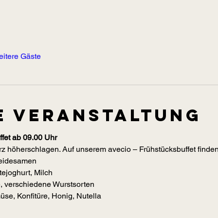
eitere Gäste
e Veranstaltung
fet ab 09.00 Uhr
z höherschlagen. Auf unserem avecio – Frühstücksbuffet finden 
reidesamen
ejoghurt, Milch
e, verschiedene Wurstsorten
se, Konfitüre, Honig, Nutella