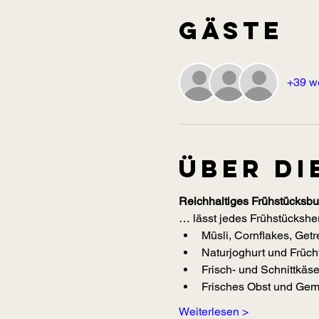
Gäste
+39 w
Über di
Reichhaltiges Frühstücksbuf
… lässt jedes Frühstücksher
Müsli, Cornflakes, Get
Naturjoghurt und Frücht
Frisch- und Schnittkäs
Frisches Obst und Gemü
Weiterlesen >