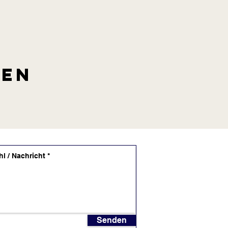
len
Senden