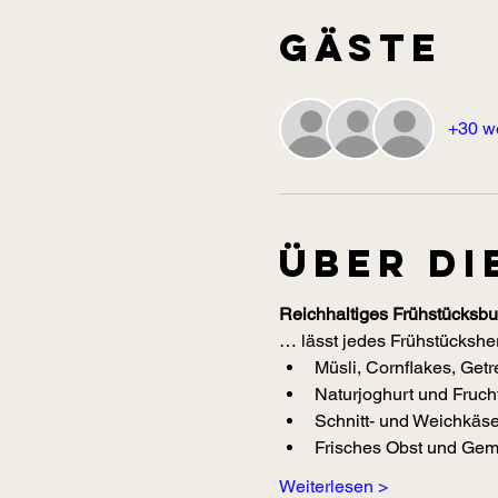
Gäste
+30 w
Über di
Reichhaltiges Frühstücksbuf
… lässt jedes Frühstücksher
Müsli, Cornflakes, Get
Naturjoghurt und Frucht
Schnitt- und Weichkäse
Frisches Obst und Gemü
Weiterlesen >