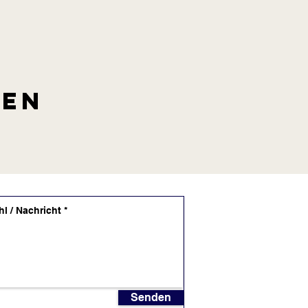
len
Senden