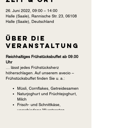
26. Juni 2022, 09:00 – 14:00
Halle (Saale), Rannische Str. 23, 06108
Halle (Saale), Deutschland
Über die
Veranstaltung
Reichhaltiges Frühstücksbuffet ab 09.00
Uhr
… lässt jedes Frühstücksherz
höherschlagen. Auf unserem avecio –
Frühstücksbuffet finden Sie u. a.:
Müsli, Cornflakes, Getreidesamen
Naturjoghurt und Früchtejoghurt,
Milch
Frisch- und Schnittkäse,
verschiedene Wurstsorten
Frisches Obst und Gemüse,
Konfitüre, Honig, Nutella
Frische Waffeln oder Muffins aus der