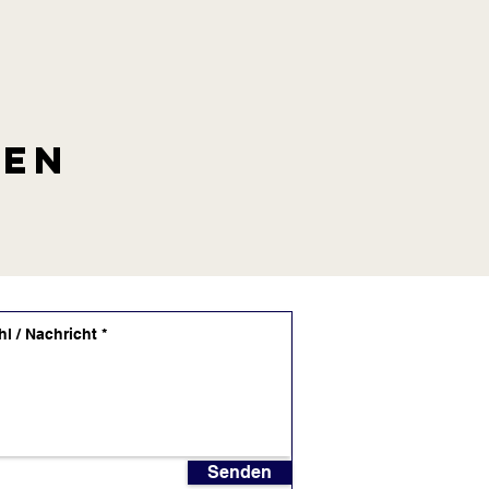
len
Senden