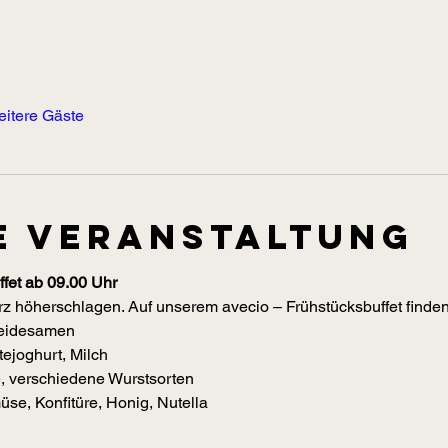
eitere Gäste
e Veranstaltung
fet ab 09.00 Uhr
z höherschlagen. Auf unserem avecio – Frühstücksbuffet finden 
reidesamen
ejoghurt, Milch
e, verschiedene Wurstsorten
se, Konfitüre, Honig, Nutella