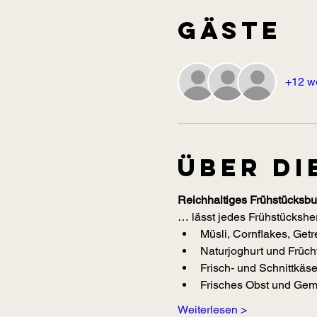
Gäste
+12 w
Über di
Reichhaltiges Frühstücksbuf
… lässt jedes Frühstücksher
Müsli, Cornflakes, Get
Naturjoghurt und Frücht
Frisch- und Schnittkäs
Frisches Obst und Gemü
Weiterlesen >