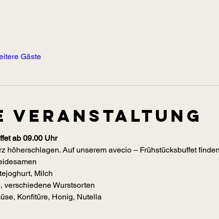
eitere Gäste
e Veranstaltung
fet ab 09.00 Uhr
z höherschlagen. Auf unserem avecio – Frühstücksbuffet finden 
reidesamen
ejoghurt, Milch
e, verschiedene Wurstsorten
se, Konfitüre, Honig, Nutella