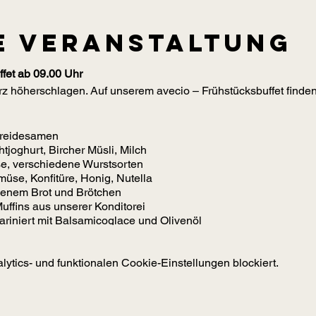
e Veranstaltung
fet ab 09.00 Uhr
z höherschlagen. Auf unserem avecio – Frühstücksbuffet finden 
treidesamen
tjoghurt, Bircher Müsli, Milch
e, verschiedene Wurstsorten
üse, Konfitüre, Honig, Nutella
enem Brot und Brötchen
uffins aus unserer Konditorei
riniert mit Balsamicoglace und Olivenöl
te auf Rucola
acon, Rührei, Wiener Würstchen
tics- und funktionalen Cookie-Einstellungen blockiert.
Ei? (wachsweich 5 min. oder hart 7 min.) Informieren Sie bitt
 Ihnen Ihr Frühstücksei umgehend zu.