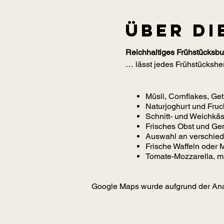
Über di
Reichhaltiges Frühstücksbuf
… lässt jedes Frühstücksher
Müsli, Cornflakes, Ge
Naturjoghurt und Fruch
Schnitt- und Weichkäs
Frisches Obst und Gem
Auswahl an verschied
Frische Waffeln oder M
Tomate-Mozzarella, ma
Schinken-Melonenplat
Rostbratwürstchen, B
Google Maps wurde aufgrund der Analy
Wünschen Sie ein gekochtes 
Servicekräfte. Wir bereiten