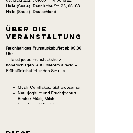
03. März 2024, 09:00 – 14:00 MEZ
Halle (Saale), Rannische Str. 23, 06108
Halle (Saale), Deutschland
Über die
Veranstaltung
Reichhaltiges Frühstücksbuffet ab 09.00
Uhr
… lässt jedes Frühstücksherz
höherschlagen. Auf unserem avecio –
Frühstücksbuffet finden Sie u. a.:
Müsli, Cornflakes, Getreidesamen
Naturjoghurt und Fruchtjoghurt,
Bircher Müsli, Milch
Schnitt- und Weichkäse,
verschiedene Wurstsorten
Frisches Obst und Gemüse,
Konfitüre, Honig, Nutella
Auswahl an verschiedenem Brot und
Brötchen