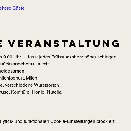
eitere Gäste
e Veranstaltung
 9.00 Uhr … lässt jedes Frühstücksherz höher schlagen. 
tücksangebots u. a. mit:  
etreidesamen 
milchjoghurt, Milch 
äse, verschiedene Wurstsorten 
müse, Konfitüre, Honig, Nutella 
tics- und funktionalen Cookie-Einstellungen blockiert.