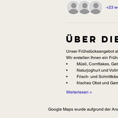
+23 w
Über di
Unser Frühstücksangebot ab
Wir erstellen Ihnen ein Frühs
•	Müsli, Cornflakes, G
•	Naturjoghurt und Voll
•	Frisch- und Schnittk
•	frisches Obst und Ge
Weiterlesen >
Google Maps wurde aufgrund der Analy