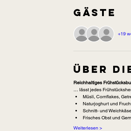
Gäste
+19 w
Über di
Reichhaltiges Frühstücksbuf
… lässt jedes Frühstücksher
Müsli, Cornflakes, Get
Naturjoghurt und Frucht
Schnitt- und Weichkäse
Frisches Obst und Gemü
Weiterlesen >