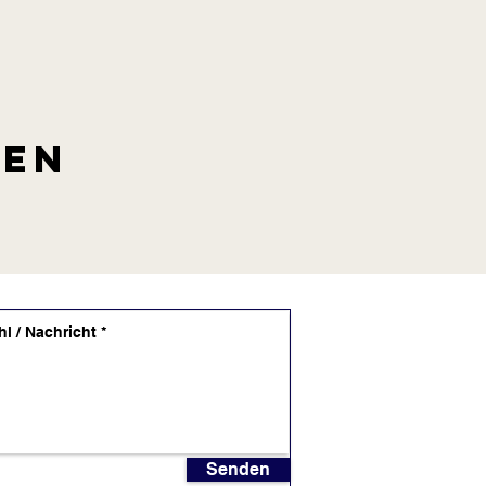
len
Senden