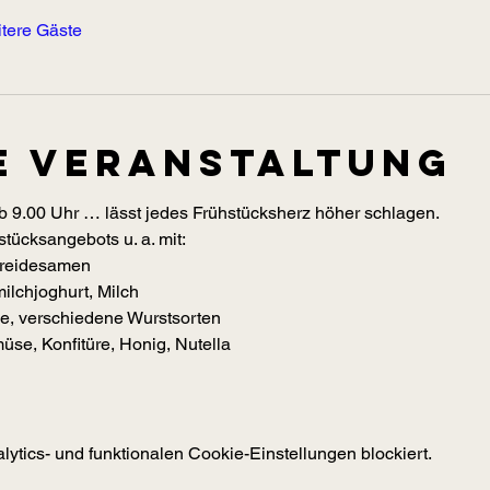
tere Gäste
e Veranstaltung
 9.00 Uhr … lässt jedes Frühstücksherz höher schlagen. 
tücksangebots u. a. mit:  
etreidesamen 
milchjoghurt, Milch 
äse, verschiedene Wurstsorten 
müse, Konfitüre, Honig, Nutella 
tics- und funktionalen Cookie-Einstellungen blockiert.