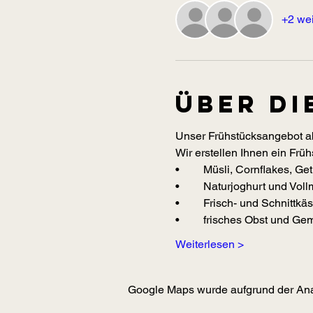
+2 wei
Über di
Unser Frühstücksangebot ab
Wir erstellen Ihnen ein Frühs
•	Müsli, Cornflakes, G
•	Naturjoghurt und Voll
•	Frisch- und Schnittk
•	frisches Obst und Ge
Weiterlesen >
Google Maps wurde aufgrund der Analy